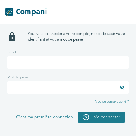
lock
Pour vous connecter à votre compte, merci de
saisir votre
identifiant
et votre
mot de passe
Email
Mot de passe
visibility_off
Mot de passe oublié ?
C'est ma première connexion
Me connecter